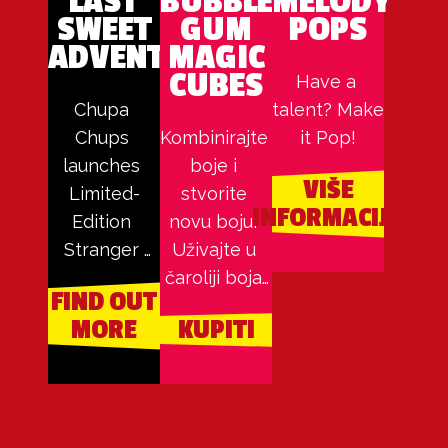
LAST
BUBBLE
MELODY
SWEET
GUM
POPS
ADVENTURE
MAGIC
CUBES
Have a 
Chupa 
talent? Make 
Chups 
Kombinirajte 
it Pop!
launches 
boje i 
VIŠE
Limited-
stvorite 
INFORMACIJA
Edition 
novu boju! 
Stranger 
Uživajte u 
Things 
čaroliji boja 
FIND OUT
Candy 
uz naše 
MORE
KUPITI
Collection 
ukusne 
Across 
gumene 
Europe
kocke. 
Isprobajte 
ih!