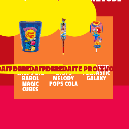
CHUPA
CHUPA
SURPRISE
AJTE PROIZVOD
POGLEDAJTE PROIZVOD
POGLEDAJTE PROIZVOD
CHUPS BIG
CHUPS
FUNTASTIC
BABOL
MELODY
GALAXY
MAGIC
POPS COLA
CUBES