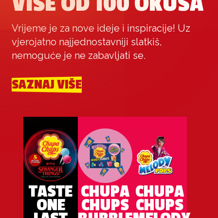
VIŠE OD 100 OKUSA
Vrijeme je za nove ideje i inspiracije! Uz
vjerojatno najjednostavniji slatkiš,
nemoguće je ne zabavljati se.
SAZNAJ VIŠE
TASTE
CHUPA
CHUPA
ONE
CHUPS
CHUPS