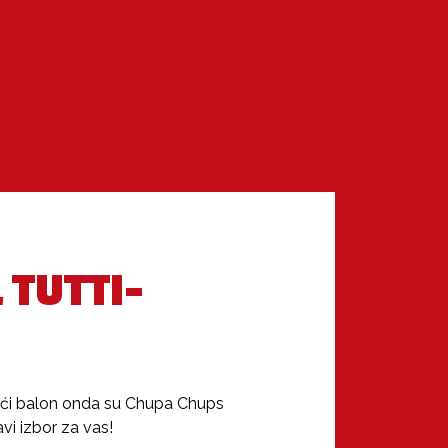
 TUTTI-
veći balon onda su Chupa Chups 
i izbor za vas!
