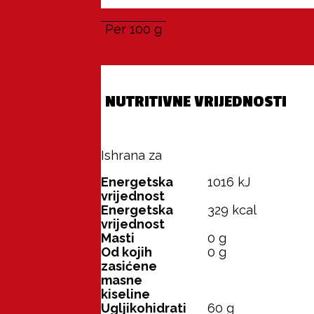
Per 100 g
NUTRITIVNE VRIJEDNOSTI
Ishrana za
100 g
Energetska
1016
kJ
vrijednost
Energetska
329
kcal
vrijednost
Masti
0
g
Od kojih
0
g
zasićene
masne
kiseline
Ugljikohidrati
60
g