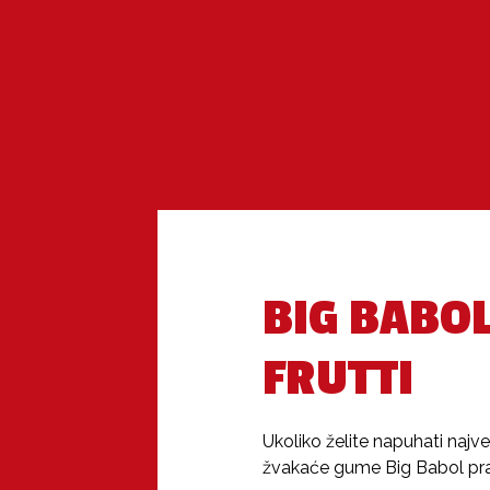
BIG BABOL
FRUTTI
Ukoliko želite napuhati naj
žvakaće gume Big Babol prav