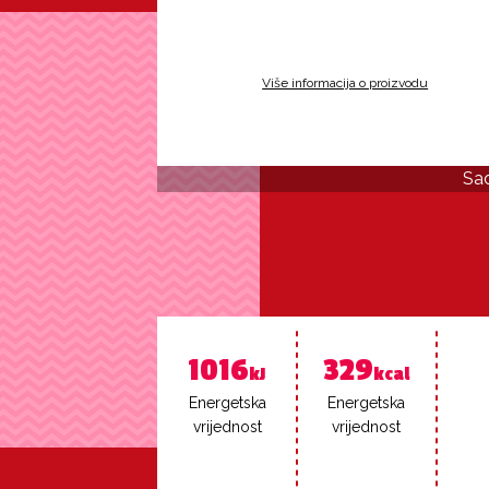
Više informacija o proizvodu
Sad
1016
329
kJ
kcal
Ener­get­ska
Ener­get­ska
vri­jed­nost
vri­jed­nost