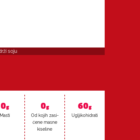
rži soju
0
0
60
g
g
g
Mas­ti
Od ko­jih za­si­
Ug­lji­ko­hi­dra­ti
će­ne mas­ne
ki­se­li­ne