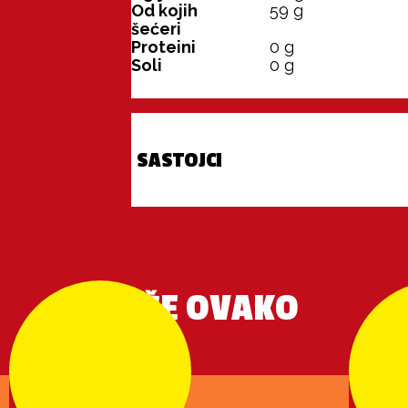
Od kojih
59
g
šećeri
Proteini
0
g
Soli
0
g
SASTOJCI
VIŠE OVAKO