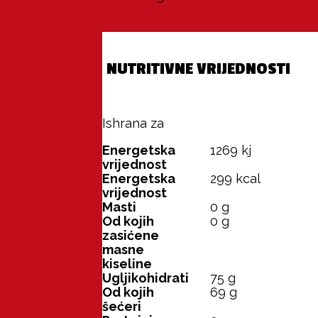
NUTRITIVNE VRIJEDNOSTI
Ishrana za
100 g
Energetska
1269
kj
vrijednost
Energetska
299
kcal
vrijednost
Masti
0
g
Od kojih
0
g
zasićene
masne
kiseline
Ugljikohidrati
75
g
Od kojih
69
g
šećeri