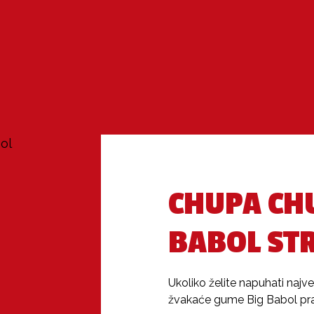
ol
CHUPA CH
BABOL ST
Ukoliko želite napuhati naj
žvakaće gume Big Babol prav