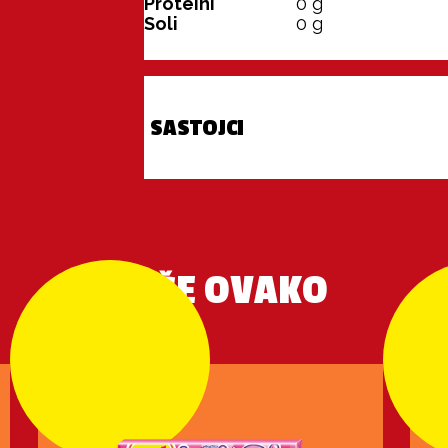
Proteini
0
g
Soli
0
g
SASTOJCI
VIŠE OVAKO