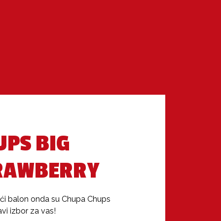
UPS BIG
RAWBERRY
veći balon onda su Chupa Chups 
i izbor za vas!