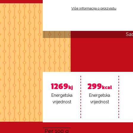
Više informacija o proizvodu
Sad
1269
299
kj
kcal
Ener­get­ska
Ener­get­ska
vri­jed­nost
vri­jed­nost
Per 100 g