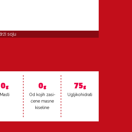
rži soju
0
0
75
g
g
g
Mas­ti
Od ko­jih za­si­
Ug­lji­ko­hi­dra­ti
će­ne mas­ne
ki­se­li­ne