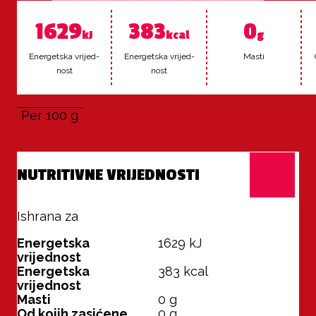
1629
383
0
kJ
kcal
g
Ener­get­ska vri­jed­
Ener­get­ska vri­jed­
Mas­ti
nost
nost
Per 100 g
NUTRITIVNE VRIJEDNOSTI
Ishrana za
100 g
Energetska
1629
kJ
vrijednost
Energetska
383
kcal
vrijednost
Masti
0
g
Od kojih zasićene
0
g