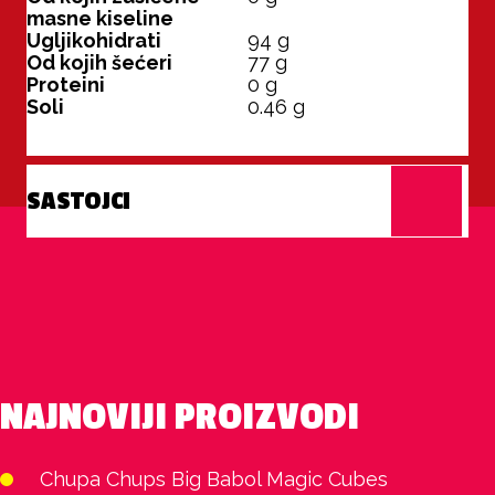
masne kiseline
Ugljikohidrati
94
g
Od kojih šećeri
77
g
Proteini
0
g
Soli
0.46
g
SASTOJCI
NAJNOVIJI PROIZVODI
Chupa Chups Big Babol Magic Cubes