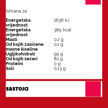
Ishrana za
100 g
Energetska
1636
kJ
vrijednost
Energetska
385
kcal
vrijednost
Masti
0.2
g
Od kojih zasićene
0.1
g
masne kiseline
Ugljikohidrati
95
g
Od kojih šećeri
82
g
Proteini
0
g
Soli
0.13
g
SASTOJCI