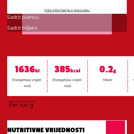
Više informacija o proizvodu
Sadrži pšenicu
Sadrži mlijeko
1636
385
0.2
kJ
kcal
g
Ener­get­ska vri­jed­
Ener­get­ska vri­jed­
Mas­ti
nost
nost
Per 100 g
NUTRITIVNE VRIJEDNOSTI