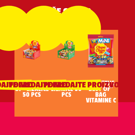
VIŠE OVAKO
"THE BEST
FRUIT
MINI "THE
AJTE PROIZVOD
POGLEDAJTE PROIZVOD
POGLEDAJTE PROIZVOD
OF" LIZALICE
LIZALICE 50
BEST OF"
50 PCS
PCS
BAG
VITAMINE C